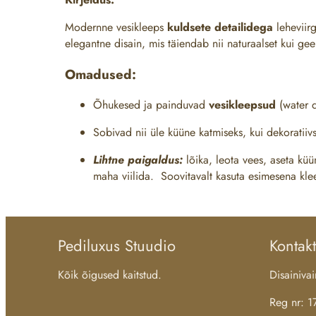
Modernne vesikleeps
kuldsete detailidega
leheviirg
elegantne disain, mis täiendab nii naturaalset kui gee
Omadused:
Õhukesed ja painduvad
vesikleepsud
(water d
Sobivad nii üle
küüne katmiseks, kui dekoratiiv
Lihtne paigaldus:
lõika, leota vees, aseta küü
maha viilida. Soovitavalt kasuta esimesena klee
Pediluxus Stuudio
Kontakt
Kõik õigused kaitstud.
Disainiv
Reg nr: 