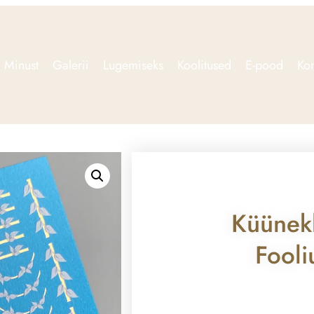
Minust
Galerii
Lugemiseks
Koolitused
E-pood
Kon
Küünek
Fool