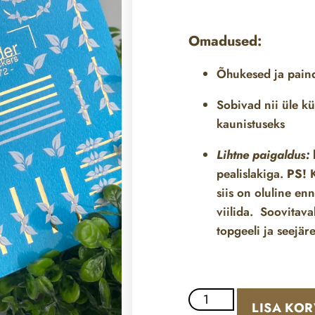
Omadused:
Õhukesed ja pai
Sobivad nii üle
kü
kaunistuseks
Lihtne paigaldus:
l
pealislakiga.
PS!
K
siis on oluline en
viilida. Soovitava
topgeeli ja seejäre
LISA KOR