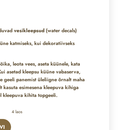
nduvad
vesikleepsud
(water decals)
üne katmiseks, kui dekoratiivseks
õika, leota vees, aseta küünele, kata
ui asetad kleepsu küüne vabaserva,
ne geeli panemist üleliigne õrnalt maha
lt kasuta esimesena kleepuva kihiga
l kleepuva kihita topgeeli.
4 laos
VI