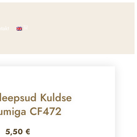
takt
leepsud Kuldse
iumiga CF472
5,50
€