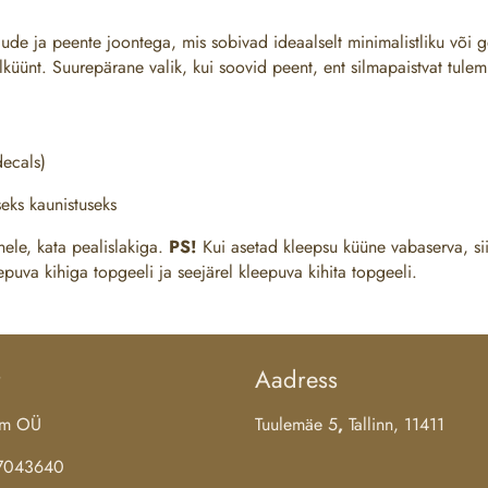
ude ja peente joontega, mis sobivad ideaalselt minimalistliku või 
lküünt. Suurepärane valik, kui soovid peent, ent silmapaistvat tulem
ecals)
seks kaunistuseks
nele, kata pealislakiga.
PS!
Kui asetad kleepsu küüne vabaserva, sii
puva kihiga topgeeli ja seejärel kleepuva kihita topgeeli.
Aadress
aim OÜ
Tuulemäe 5
,
Tallinn, 11411
17043640