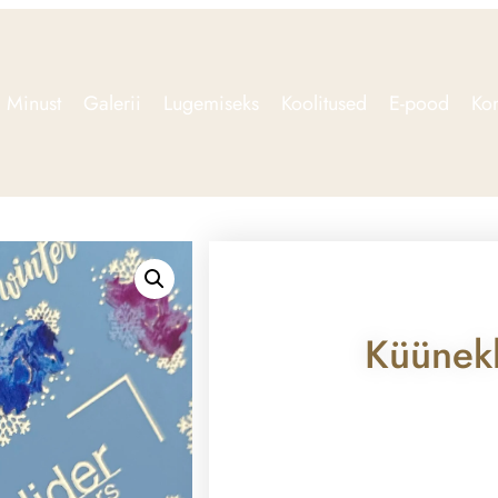
Minust
Galerii
Lugemiseks
Koolitused
E-pood
Kon
Küünek