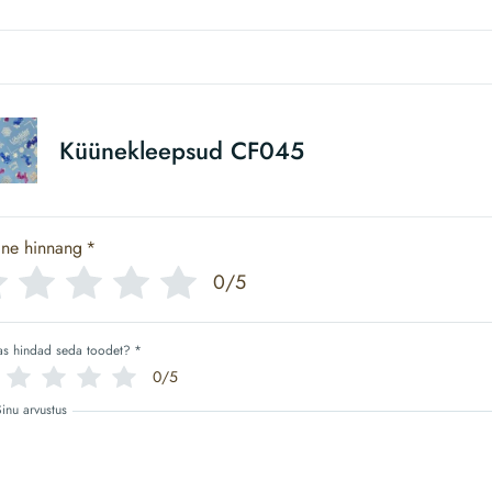
Küünekleepsud CF045
ine hinnang
*
0/5
as hindad seda toodet?
*
0/5
Sinu arvustus