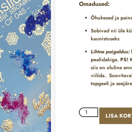
Omadused:
Õhukesed ja pai
Sobivad nii üle
kü
kaunistuseks
Lihtne paigaldus:
l
pealislakiga.
PS!
K
siis on oluline en
viilida. Soovitava
topgeeli ja seejäre
LISA KOR