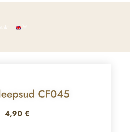
takt
leepsud CF045
4,90
€