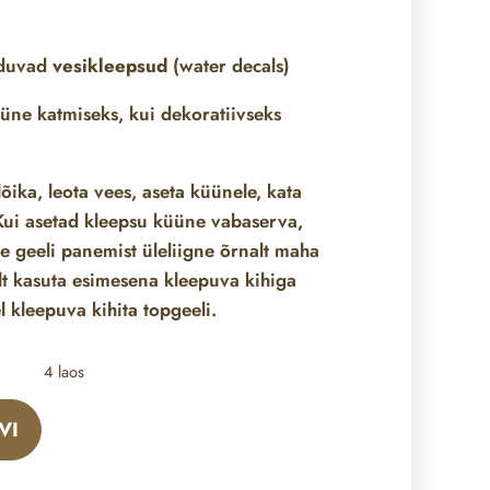
nduvad
vesikleepsud
(water decals)
üne katmiseks, kui dekoratiivseks
õika, leota vees, aseta küünele, kata
ui asetad kleepsu küüne vabaserva,
ne geeli panemist üleliigne õrnalt maha
lt kasuta esimesena kleepuva kihiga
l kleepuva kihita topgeeli.
4 laos
VI