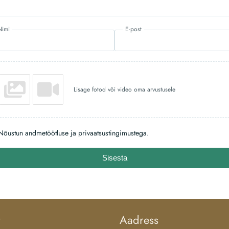
Nimi
E-post
Lisage fotod või video oma arvustusele
Nõustun andmetöötluse ja privaatsustingimustega.
Sisesta
Aadress