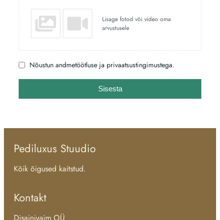
Lisage fotod või video oma
arvustusele
Nõustun andmetöötluse ja privaatsustingimustega.
Sisesta
Pediluxus Stuudio
Kõik õigused kaitstud.
Kontakt
Disainivaim OÜ