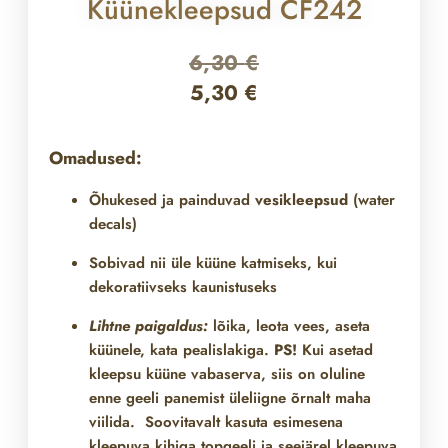
Küünekleepsud CF242
6,30
€
5,30
€
Omadused:
Õhukesed ja painduvad
vesikleepsud
(water
decals)
Sobivad nii üle
küüne katmiseks, kui
dekoratiivseks kaunistuseks
Lihtne paigaldus:
lõika, leota vees, aseta
küünele, kata pealislakiga.
PS!
Kui asetad
kleepsu küüne vabaserva, siis on oluline
enne geeli panemist üleliigne õrnalt maha
viilida. Soovitavalt kasuta esimesena
kleepuva kihiga topgeeli ja seejärel kleepuva