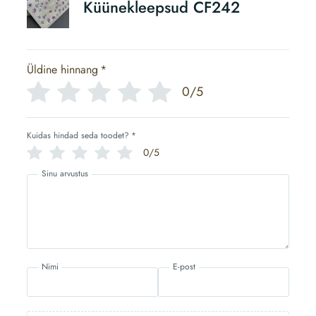
Küünekleepsud CF242
Üldine hinnang
*
0/5
Kuidas hindad seda toodet?
*
0/5
Sinu arvustus
Nimi
E-post