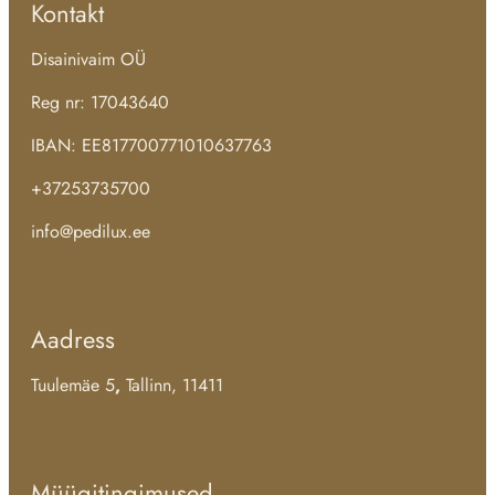
Kontakt
Disainivaim OÜ
Reg nr: 17043640
IBAN: EE817700771010637763
+37253735700
info@pedilux.ee
Aadress
Tuulemäe 5
,
Tallinn, 11411
Müügitingimused