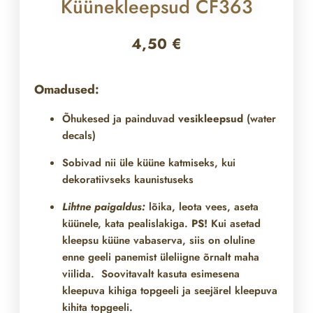
Küünekleepsud CF363
4,50
€
Omadused:
Õhukesed ja painduvad
vesikleepsud
(water
decals)
Sobivad nii üle
küüne katmiseks, kui
dekoratiivseks kaunistuseks
Lihtne paigaldus:
lõika, leota vees, aseta
küünele, kata pealislakiga.
PS!
Kui asetad
kleepsu küüne vabaserva, siis on oluline
enne geeli panemist üleliigne õrnalt maha
viilida. Soovitavalt kasuta esimesena
kleepuva kihiga topgeeli ja seejärel kleepuva
kihita topgeeli.