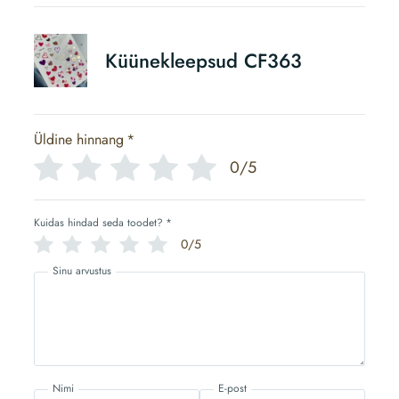
Küünekleepsud CF363
Üldine hinnang
*
0/5
Kuidas hindad seda toodet?
*
0/5
Sinu arvustus
Nimi
E-post