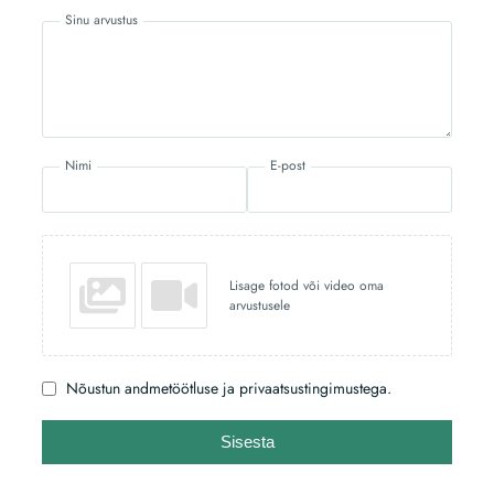
Sinu arvustus
Nimi
E-post
Lisage fotod või video oma
arvustusele
Nõustun andmetöötluse ja privaatsustingimustega.
Sisesta