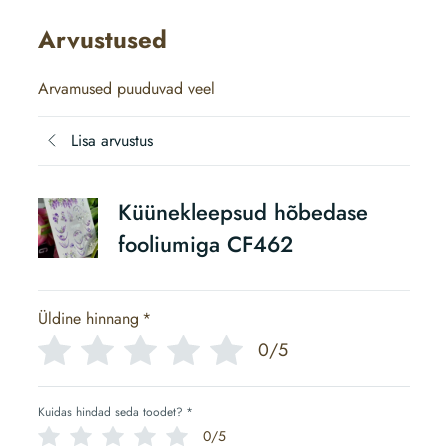
Arvustused
Arvamused puuduvad veel
Lisa arvustus
Küünekleepsud hõbedase
fooliumiga CF462
Üldine hinnang
*
0/5
Kuidas hindad seda toodet?
*
0/5