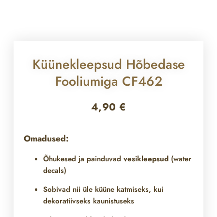
Küünekleepsud Hõbedase
Fooliumiga CF462
4,90
€
Omadused:
Õhukesed ja painduvad
vesikleepsud
(water
decals)
Sobivad nii üle
küüne katmiseks, kui
dekoratiivseks kaunistuseks