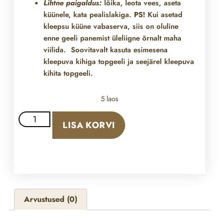
Lihtne paigaldus:
lõika, leota vees, aseta
küünele, kata pealislakiga.
PS!
Kui asetad
kleepsu küüne vabaserva, siis on oluline
enne geeli panemist üleliigne õrnalt maha
viilida. Soovitavalt kasuta esimesena
kleepuva kihiga topgeeli ja seejärel kleepuva
kihita topgeeli.
5 laos
LISA KORVI
Arvustused (0)