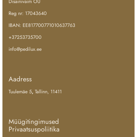
Disainivaim OÜ
Reg nr: 17043640
IBAN: EE817700771010637763
+37253735700
info@pedilux.ee
Aadress
Tuulemäe 5
,
Tallinn, 11411
Müügitingimused
Privaatsuspoliitika