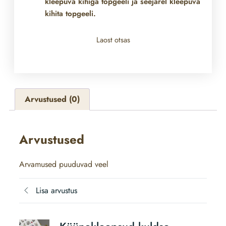
kleepuva kihiga topgeeli ja seejärel kleepuva
kihita topgeeli.
Laost otsas
Arvustused (0)
Arvustused
Arvamused puuduvad veel
Lisa arvustus