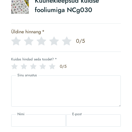
Küünekleepsud kuldse
fooliumiga NCg030
Üldine hinnang
*
0/5
Kuidas hindad seda toodet?
*
0/5
Sinu arvustus
Nimi
E-post