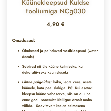
Küünekleepsud Kuldse
Fooliumiga NCg030
4,90
€
Omadused:
Õhukesed ja painduvad
vesikleepsud
(water
decals)
Sobivad nii üle
küüne katmiseks, kui
dekoratiivseks kaunistuseks
Lihtne paigaldus:
lõika, leota vees, aseta
küünele, kata pealislakiga.
PS!
Kui asetad
kleepsu küüne vabaserva, siis on oluline
enne geeli panemist üleliigne õrnalt maha
viilida. Soovitavalt kasuta esimesena