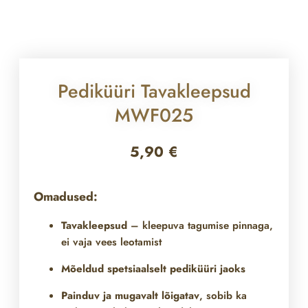
Pediküüri Tavakleepsud
MWF025
5,90
€
Omadused:
Tavakleepsud
– kleepuva tagumise pinnaga,
ei vaja vees leotamist
Mõeldud spetsiaalselt pediküüri jaoks
Painduv ja mugavalt lõigatav
, sobib ka