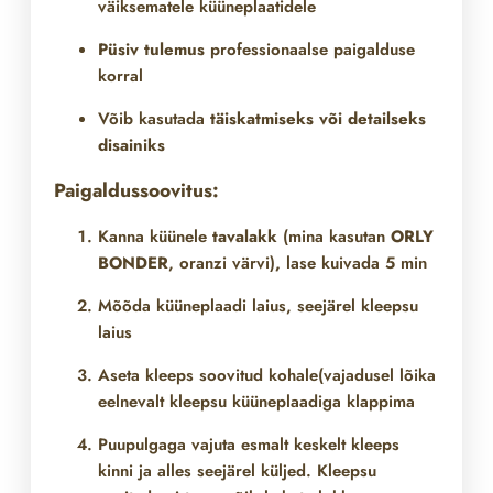
väiksematele küüneplaatidele
Püsiv tulemus
professionaalse paigalduse
korral
Võib kasutada
täiskatmiseks või detailseks
disainiks
Paigaldussoovitus:
Kanna küünele
tavalakk
(mina kasutan
ORLY
BONDER
, oranzi värvi)
,
lase kuivada 5 min
Mõõda küüneplaadi laius, seejärel kleepsu
laius
Aseta kleeps soovitud kohale(vajadusel lõika
eelnevalt kleepsu küüneplaadiga klappima
Puupulgaga vajuta esmalt keskelt kleeps
kinni ja alles seejärel küljed. Kleepsu