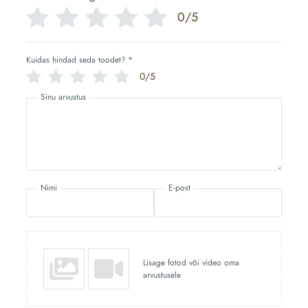
0/5
Kuidas hindad seda toodet?
*
0/5
Sinu arvustus
Nimi
E-post
Lisage fotod või video oma
arvustusele