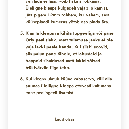
venitada ei tasu, võib hakata lokkama.
Üleliigne kleeps külgedelt vajab lõikamist,
jäta pigem 1-2mm rohkem, kui vähem, sest
küüneplaadi kumerus võtab osa pinda ära.
Kinnita
kleepuva kihita topgeeliga või pane
Orly pealislakk. Matt tulemuse jaoks ei ole
vaja lakki peale kanda. Kui siiski soovid,
siis palun pane tähele, et lahusteid ja
happeid sisaldavad matt lakid võivad
trükivärvile liiga teha.
Kui kleeps ulatub küüne vabaserva,
viili alla
suunas üleliigne kleeps
ettevaatlikult maha
enne pealisgeeli lisamist
Laost otsas