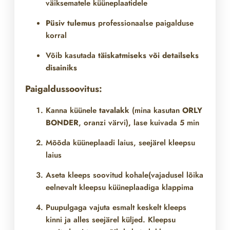
väiksematele küüneplaatidele
Püsiv tulemus
professionaalse paigalduse
korral
Võib kasutada
täiskatmiseks või detailseks
disainiks
Paigaldussoovitus:
Kanna küünele
tavalakk
(mina kasutan
ORLY
BONDER
, oranzi värvi)
,
lase kuivada 5 min
Mõõda küüneplaadi laius, seejärel kleepsu
laius
Aseta kleeps soovitud kohale(vajadusel lõika
eelnevalt kleepsu küüneplaadiga klappima
Puupulgaga vajuta esmalt keskelt kleeps
kinni ja alles seejärel küljed. Kleepsu