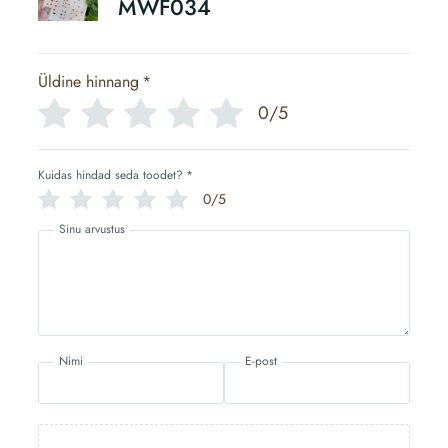
MWF034
Üldine hinnang
*
0/5
Kuidas hindad seda toodet?
*
0/5
Sinu arvustus
Nimi
E-post