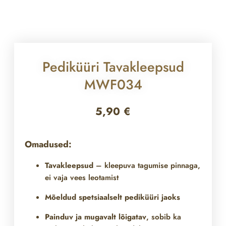
Pediküüri Tavakleepsud
MWF034
5,90
€
Omadused:
Tavakleepsud
– kleepuva tagumise pinnaga,
ei vaja vees leotamist
Mõeldud spetsiaalselt pediküüri jaoks
Painduv ja mugavalt lõigatav
, sobib ka