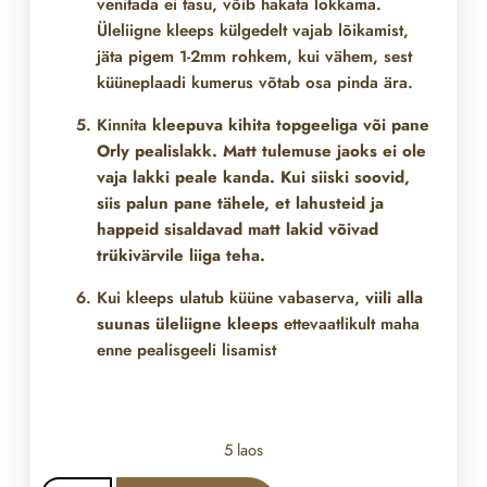
venitada ei tasu, võib hakata lokkama.
Üleliigne kleeps külgedelt vajab lõikamist,
jäta pigem 1-2mm rohkem, kui vähem, sest
küüneplaadi kumerus võtab osa pinda ära.
Kinnita
kleepuva kihita topgeeliga või pane
Orly pealislakk. Matt tulemuse jaoks ei ole
vaja lakki peale kanda. Kui siiski soovid,
siis palun pane tähele, et lahusteid ja
happeid sisaldavad matt lakid võivad
trükivärvile liiga teha.
Kui kleeps ulatub küüne vabaserva,
viili alla
suunas üleliigne kleeps
ettevaatlikult maha
enne pealisgeeli lisamist
5 laos