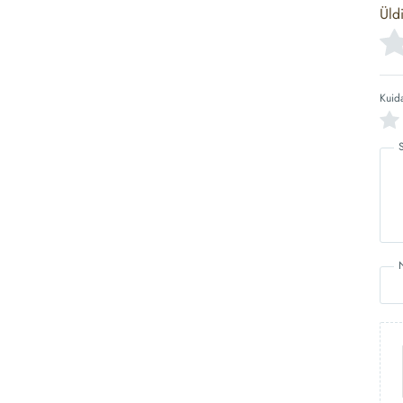
Üld
Kuid