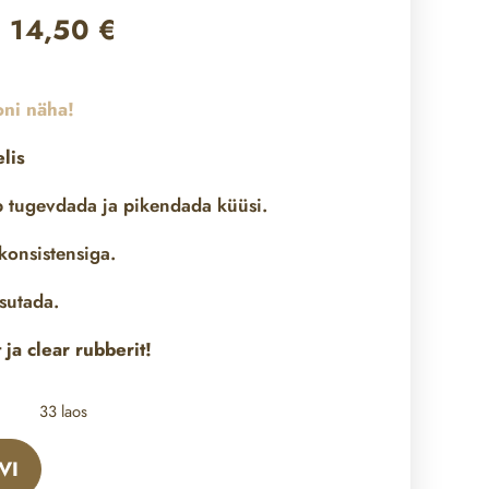
14,50
€
oni näha!
lis
ab tugevdada ja pikendada küüsi.
konsistensiga.
asutada.
 ja clear rubberit!
33 laos
VI