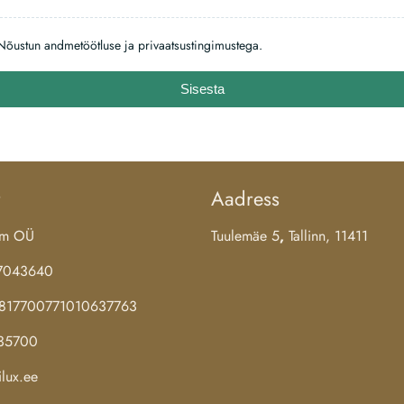
Nõustun andmetöötluse ja privaatsustingimustega.
Sisesta
Aadress
aim OÜ
Tuulemäe 5
,
Tallinn, 11411
17043640
E817700771010637763
35700
lux.ee