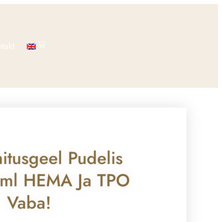
takt
itusgeel Pudelis
5ml HEMA Ja TPO
Vaba!