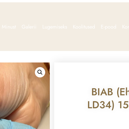
Minust
Galerii
Lugemiseks
Koolitused
E-pood
Kon
BIAB (eh
LD34) 1