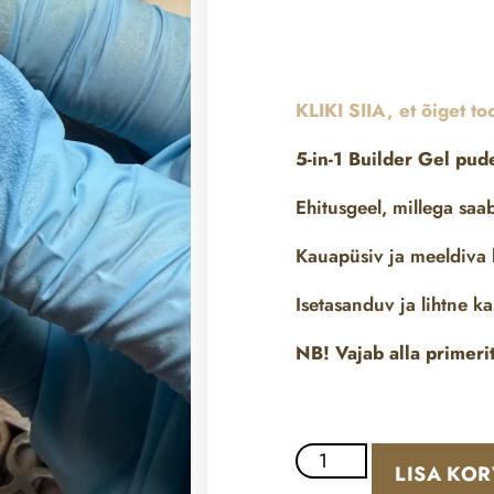
KLIKI SIIA, et õiget to
5-in-1 Builder Gel pude
Ehitusgeel, millega sa
Kauapüsiv ja meeldiva 
Isetasanduv ja lihtne k
NB! Vajab alla primerit
LISA KOR