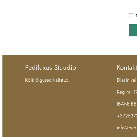
Pediluxus Stuudio
Kontakt
Kõik õigused kaitstud.
Disainiv
Reg nr: 
IBAN: E
+372537
info@pedi