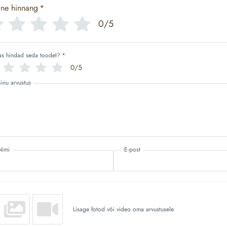
ine hinnang
*
0/5
as hindad seda toodet?
*
0/5
Sinu arvustus
Nimi
E-post
Lisage fotod või video oma arvustusele