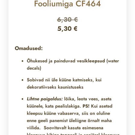
Fooliumiga CF464
6,30
€
5,30
€
Omadused:
Õhukesed ja painduvad
vesikleepsud
(water
decals)
Sobivad nii üle
küüne katmiseks, kui
dekoratiivseks kaunistuseks
Lihtne paigaldus:
lõika, leota vees, aseta
küünele, kata pealislakiga.
PS!
Kui asetad
kleepsu küüne vabaserva, siis on oluline
enne geeli panemist üleliigne õrnalt maha
viilida. Soovitavalt kasuta esimesena
kleepuva kihiga topgeeli ja seejärel kleepuva