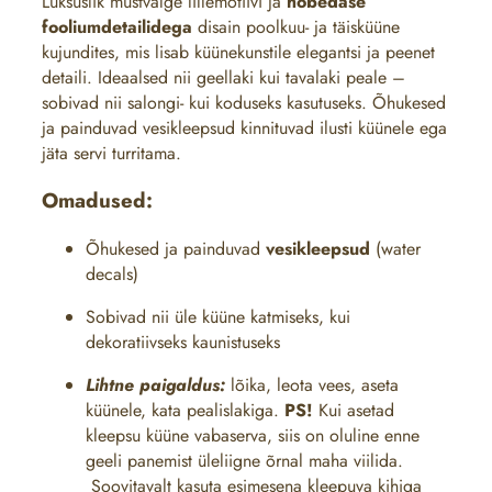
Luksuslik mustvalge lillemotiivi ja
hõbedase
fooliumdetailidega
disain
poolkuu- ja täisküüne
kujundites, mis lisab küünekunstile elegantsi ja peenet
detaili. Ideaalsed nii geellaki kui tavalaki peale –
sobivad nii salongi- kui koduseks kasutuseks. Õhukesed
ja painduvad vesikleepsud kinnituvad ilusti küünele ega
jäta servi turritama.
Omadused:
Õhukesed ja painduvad
vesikleepsud
(water
decals)
Sobivad nii üle
küüne katmiseks, kui
dekoratiivseks kaunistuseks
Lihtne paigaldus:
lõika, leota vees, aseta
küünele, kata pealislakiga.
PS!
Kui asetad
kleepsu küüne vabaserva, siis on oluline enne
geeli panemist üleliigne õrnal maha viilida.
Soovitavalt kasuta esimesena kleepuva kihiga