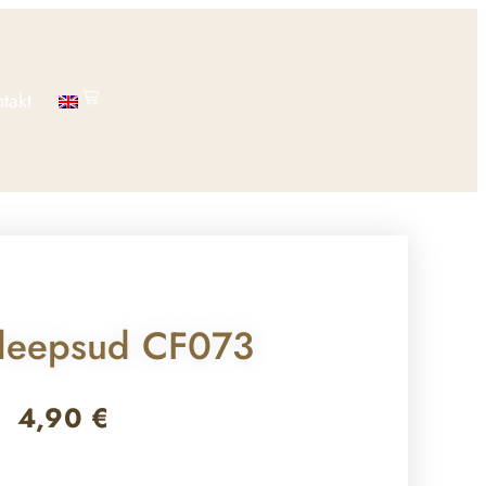
takt
leepsud CF073
4,90
€