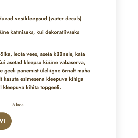
nduvad
vesikleepsud
(water decals)
üne katmiseks, kui dekoratiivseks
õika, leota vees, aseta küünele, kata
ui asetad kleepsu küüne vabaserva,
ne geeli panemist üleliigne õrnalt maha
lt kasuta esimesena kleepuva kihiga
l kleepuva kihita topgeeli.
6 laos
VI