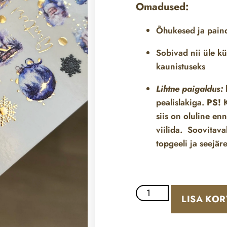
Omadused:
Õhukesed ja pai
Sobivad nii üle
kü
kaunistuseks
Lihtne paigaldus:
l
pealislakiga.
PS!
K
siis on oluline en
viilida. Soovitava
topgeeli ja seejäre
LISA KOR