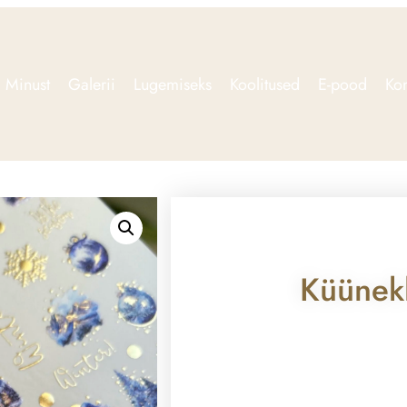
Minust
Galerii
Lugemiseks
Koolitused
E-pood
Kon
Küünek