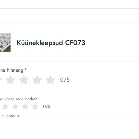
Küünekleepsud CF073
ine hinnang
*
0/5
as hindad seda toodet?
*
0/5
Sinu arvustus