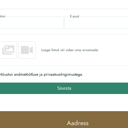
Nimi
E-post
Lisage fotod või video oma arvustusele
Nõustun andmetöötluse ja privaatsustingimustega.
Sisesta
Aadress