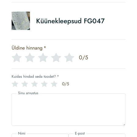
Küünekleepsud FG047
Üldine hinnang
*
0/5
Kuidas hindad seda toodet?
*
0/5
Sinu arvustus
Nimi
E-post