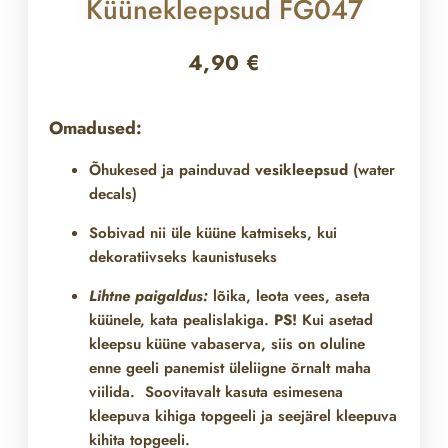
Küünekleepsud FG047
4,90
€
Omadused:
Õhukesed ja painduvad
vesikleepsud
(water
decals)
Sobivad nii üle
küüne katmiseks, kui
dekoratiivseks kaunistuseks
Lihtne paigaldus:
lõika, leota vees, aseta
küünele, kata pealislakiga.
PS!
Kui asetad
kleepsu küüne vabaserva, siis on oluline
enne geeli panemist üleliigne õrnalt maha
viilida. Soovitavalt kasuta esimesena
kleepuva kihiga topgeeli ja seejärel kleepuva
kihita topgeeli.