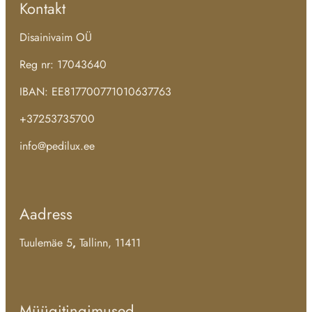
Kontakt
Disainivaim OÜ
Reg nr: 17043640
IBAN: EE817700771010637763
+37253735700
info@pedilux.ee
Aadress
Tuulemäe 5
,
Tallinn, 11411
Müügitingimused