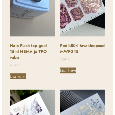
Halo Flash top geel
Pediküüri tavakleepsud
15ml HEMA ja TPO
MWF048
vaba
5,90
€
16,90
€
Lisa korvi
Lisa korvi