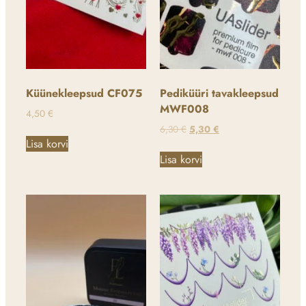
Küünekleepsud CF075
Pediküüri tavakleepsud
MWF008
4,50
€
6,30
€
5,30
€
Lisa korvi
Lisa korvi