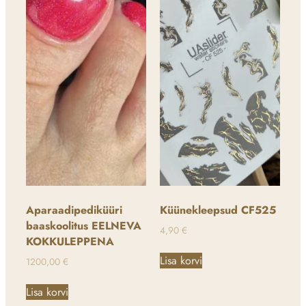
Aparaadipediküüri
Küünekleepsud CF525
baaskoolitus EELNEVA
4,90
€
KOKKULEPPENA
Lisa korvi
1200,00
€
Lisa korvi