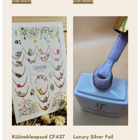
Lisa korvi
Loe edasi
Küünekleepsud CF437
Luxury Silver Foil