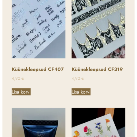
Küünekleepsud CF407
Küünekleepsud CF319
4,90
€
4,90
€
Lisa korvi
Lisa korvi