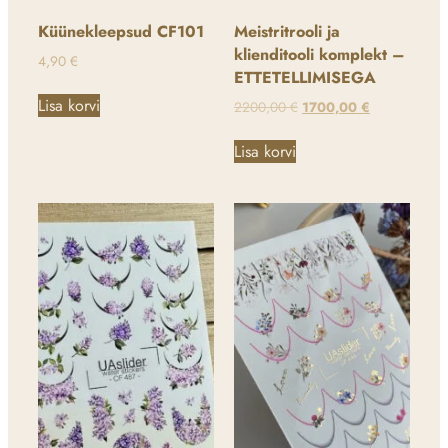
Küünekleepsud CF101
Meistritrooli ja
klienditooli komplekt –
4,90
€
ETTETELLIMISEGA
Lisa korvi
2200,00
€
1700,00
€
Lisa korvi