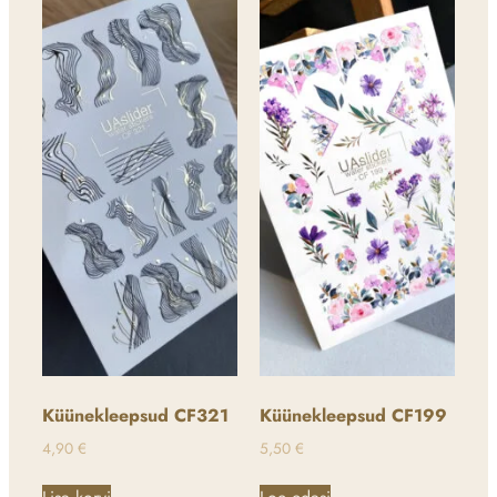
Küünekleepsud CF321
Küünekleepsud CF199
4,90
€
5,50
€