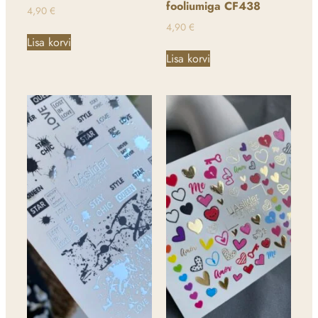
fooliumiga CF438
4,90
€
4,90
€
Lisa korvi
Lisa korvi