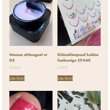
Mousse ehitusgeel nr
Küünekleepsud kuldse
03
fooliumiga CF440
24,90
€
4,90
€
Lisa korvi
Lisa korvi