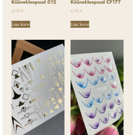
Küünekleepsud 012
Küünekleepsud CF177
4,90
€
4,90
€
Lisa korvi
Lisa korvi