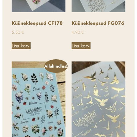
Küünekleepsud CF178
Küünekleepsud FG076
5,50
€
4,90
€
Lisa korvi
Lisa korvi
Allahindlus!