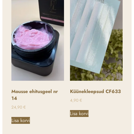
Mousse ehitusgeel nr
Küünekleepsud CF633
14
4,90
€
24,90
€
Lisa korvi
Lisa korvi