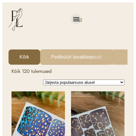
Kõik
Pediküüri tavakleepsud
Küün
Kõik 120 tulemused