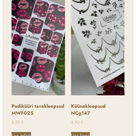
Pediküüri tavakleepsud
Küünekleepsud
MWF025
NCg147
5,90
€
4,90
€
Loe edasi
Lisa korvi