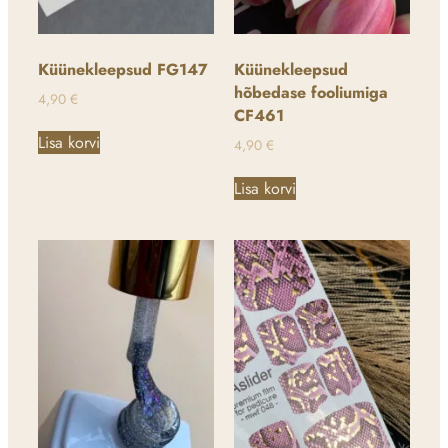
Küünekleepsud FG147
Küünekleepsud
hõbedase fooliumiga
4,90
€
CF461
Lisa korvi
4,90
€
Lisa korvi