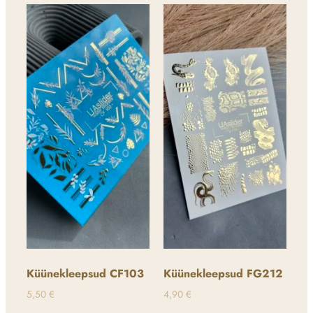
Küünekleepsud CF103
Küünekleepsud FG212
5,50
€
4,90
€