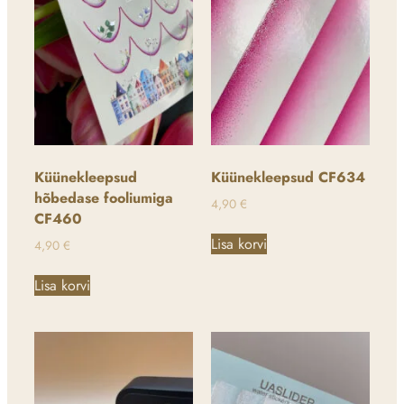
Küünekleepsud
Küünekleepsud CF634
hõbedase fooliumiga
4,90
€
CF460
Lisa korvi
4,90
€
Lisa korvi