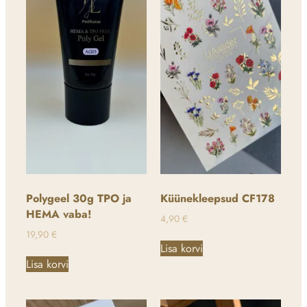
Polygeel 30g TPO ja
Küünekleepsud CF178
HEMA vaba!
4,90
€
19,90
€
Lisa korvi
Lisa korvi