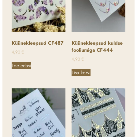
Küünekleepsud CF487
Küünekleepsud kuldse
fooliumiga CF444
4,90
€
4,90
€
Loe edasi
Lisa korvi