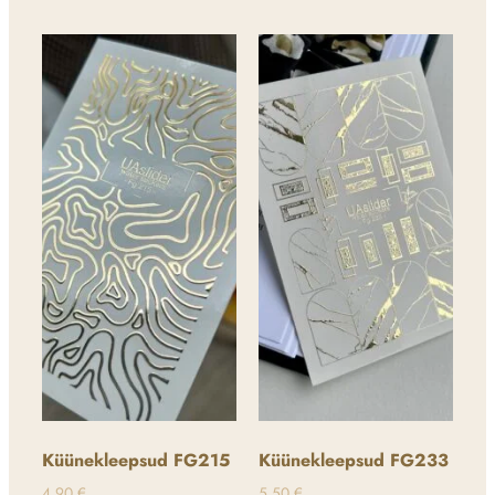
Küünekleepsud FG215
Küünekleepsud FG233
4,90
€
5,50
€