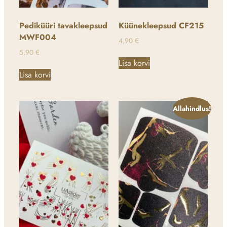
Pediküüri tavakleepsud
Küünekleepsud CF215
MWF004
4,90
€
5,90
€
Lisa korvi
Lisa korvi
Allahindlus!