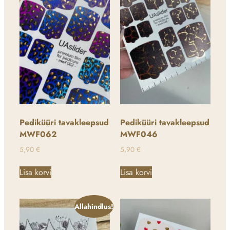
Pediküüri tavakleepsud
Pediküüri tavakleepsud
MWF062
MWF046
5,90
€
5,90
€
Lisa korvi
Lisa korvi
Allahindlus!