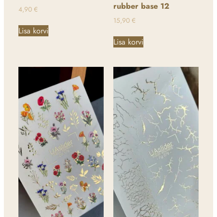
rubber base 12
4,90
€
15,90
€
Lisa korvi
Lisa korvi