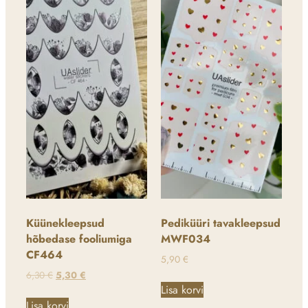
Küünekleepsud
Pediküüri tavakleepsud
hõbedase fooliumiga
MWF034
CF464
5,90
€
6,30
€
5,30
€
Lisa korvi
Lisa korvi