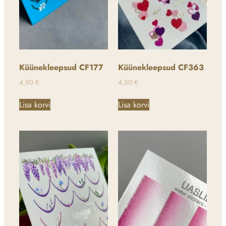
Küünekleepsud CF177
Küünekleepsud CF363
4,90
€
4,50
€
Lisa korvi
Lisa korvi